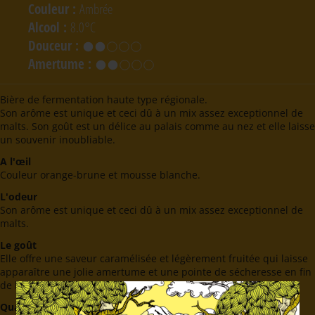
Couleur
:
Ambrée
Alcool
:
8.0°C
Douceur
:
Amertume
:
Bière de fermentation haute type régionale.
Son arôme est unique et ceci dû à un mix assez exceptionnel de
malts. Son goût est un délice au palais comme au nez et elle laisse
un souvenir inoubliable.
A l'œil
Couleur orange-brune et mousse blanche.
L'odeur
Son arôme est unique et ceci dû à un mix assez exceptionnel de
malts.
Le goût
Elle offre une saveur caramélisée et légèrement fruitée qui laisse
apparaître une jolie amertume et une pointe de sécheresse en fin
de bouche.
Quantité
:
33 cl.