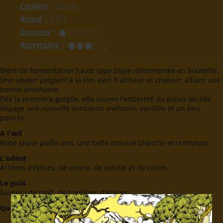
Couleur
:
Blonde
Alcool
:
9.0°C
Douceur
:
Amertume
:
Bière de fermentation haute type triple refermentée en bouteille.
Une saveur jonglant à la fois avec fraîcheur et chaleur, alliant une
bonne amertume.
Dès la première gorgée, elle couvre l’entièreté du palais où elle
dégage une nouvelle sensation vivifiante, vanillée et un peu
poivrée.
A l'œil
Robe jaune paille avec une belle mousse blanche et crémeuse.
L'odeur
Arômes d'épices, de poivre, de vanille et de citron.
Le goût
Saveurs de malt, de houblon, d'épices.
Quantité
: