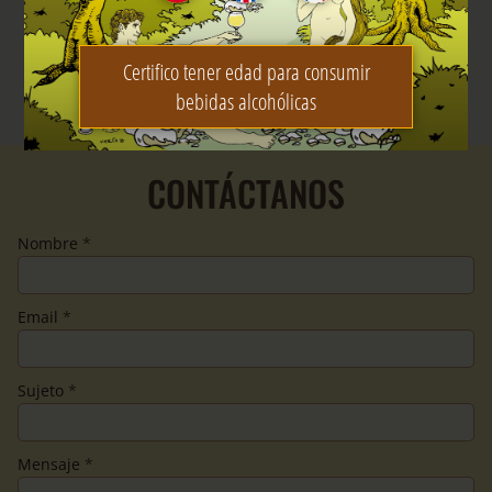
Certifico tener edad para consumir
bebidas alcohólicas
CONTÁCTANOS
Nombre
*
Email
*
Sujeto
*
Mensaje
*