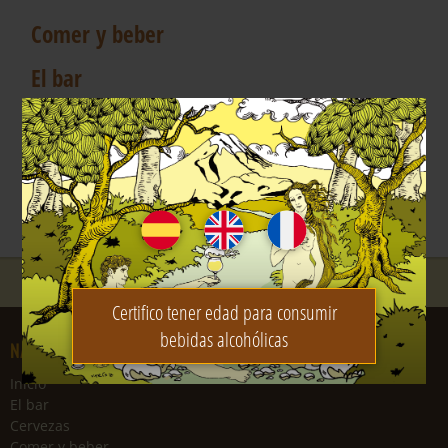
Comer y beber
El bar
Promociones
Eventos
Visitanos
Certifico tener edad para consumir
bebidas alcohólicas
NAVEGACIÓN
Inicio
El bar
Cervezas
Comer y beber